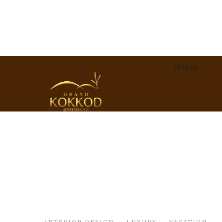
Home
INTERIOR DESIGN
,
LUXURY
,
VACATION