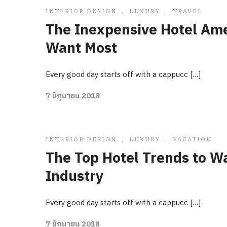
INTERIOR DESIGN
,
LUXURY
,
TRAVEL
The Inexpensive Hotel Ame
Want Most
Every good day starts off with a cappucc […]
7 มิถุนายน 2018
INTERIOR DESIGN
,
LUXURY
,
VACATION
The Top Hotel Trends to Wa
Industry
Every good day starts off with a cappucc […]
7 มิถุนายน 2018